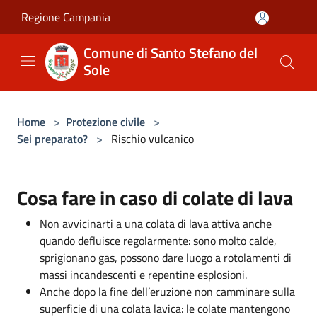
Salta al contenuto principale
Regione Campania
Comune di Santo Stefano del
Sole
Home
>
Protezione civile
>
Sei preparato?
>
Rischio vulcanico
Cosa fare in caso di colate di lava
Non avvicinarti a una colata di lava attiva anche
quando defluisce regolarmente: sono molto calde,
sprigionano gas, possono dare luogo a rotolamenti di
massi incandescenti e repentine esplosioni.
Anche dopo la fine dell’eruzione non camminare sulla
superficie di una colata lavica: le colate mantengono