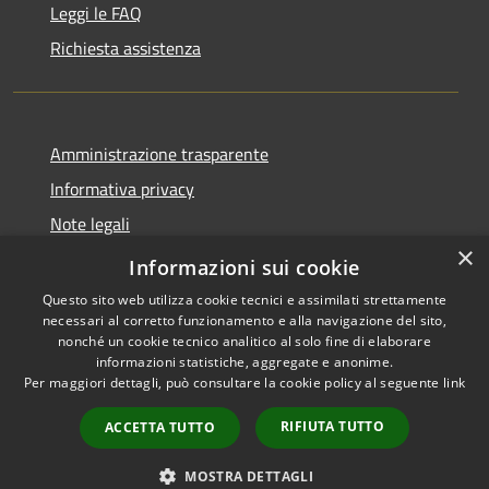
Leggi le FAQ
Richiesta assistenza
Amministrazione trasparente
Informativa privacy
Note legali
×
Dichiarazione di accessibilità
Informazioni sui cookie
Questo sito web utilizza cookie tecnici e assimilati strettamente
necessari al corretto funzionamento e alla navigazione del sito,
nonché un cookie tecnico analitico al solo fine di elaborare
informazioni statistiche, aggregate e anonime.
RSS
Copyright © 2026 • Comune di
Per maggiori dettagli, può consultare la cookie policy al seguente
link
Accessibilità
Santo Stefano del Sole •
Privacy
Municipium
Powered by
•
RIFIUTA TUTTO
ACCETTA TUTTO
Cookie
Accesso redazione
Mappa del sito
MOSTRA DETTAGLI