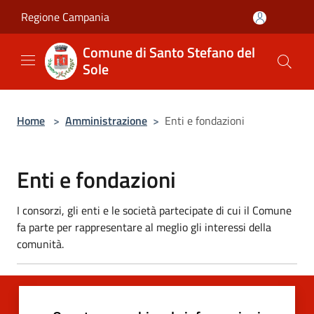
Salta al contenuto principale
Regione Campania
Comune di Santo Stefano del
Sole
Home
>
Amministrazione
>
Enti e fondazioni
Enti e fondazioni
I consorzi, gli enti e le società partecipate di cui il Comune
fa parte per rappresentare al meglio gli interessi della
comunità.