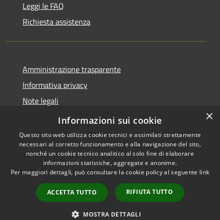
Leggi le FAQ
Richiesta assistenza
Amministrazione trasparente
Informativa privacy
Note legali
×
Dichiarazione di accessibilità
Informazioni sui cookie
Questo sito web utilizza cookie tecnici e assimilati strettamente
necessari al corretto funzionamento e alla navigazione del sito,
nonché un cookie tecnico analitico al solo fine di elaborare
informazioni statistiche, aggregate e anonime.
RSS
Copyright © 2026 • Comune di
Per maggiori dettagli, può consultare la cookie policy al seguente
link
Accessibilità
Santo Stefano del Sole •
Privacy
Municipium
Powered by
•
RIFIUTA TUTTO
ACCETTA TUTTO
Cookie
Accesso redazione
Mappa del sito
MOSTRA DETTAGLI