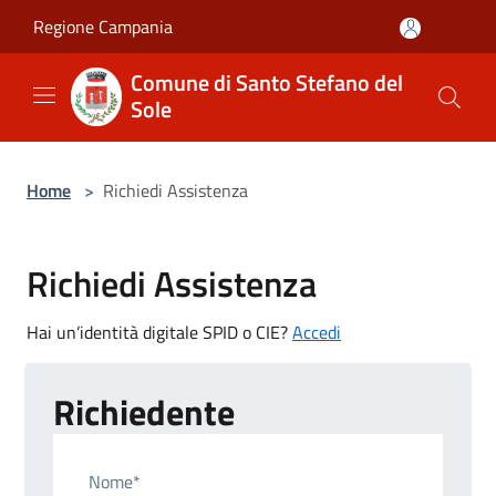
Salta al contenuto principale
Regione Campania
Comune di Santo Stefano del
Sole
Home
>
Richiedi Assistenza
Richiedi Assistenza
Hai un’identità digitale SPID o CIE?
Accedi
Richiedente
Nome*