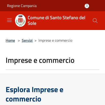
Salta al contenuto principale
Regione Campania
Comune di Santo Stefano del
Sole
Home
>
Servizi
>
Imprese e commercio
Imprese e commercio
Esplora Imprese e
commercio