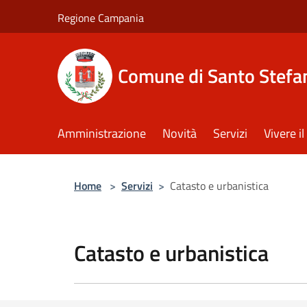
Salta al contenuto principale
Regione Campania
Comune di Santo Stefan
Amministrazione
Novità
Servizi
Vivere 
Home
>
Servizi
>
Catasto e urbanistica
Catasto e urbanistica