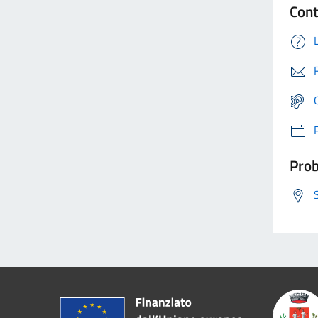
Cont
Prob