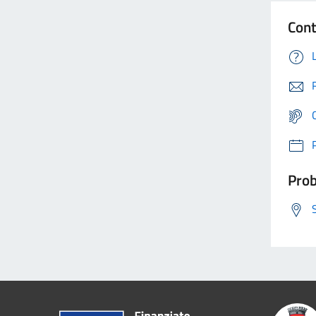
Cont
Prob