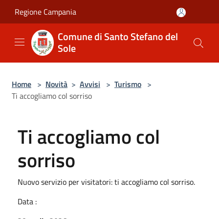
Salta al contenuto principale
Regione Campania
Comune di Santo Stefano del
Sole
Home
>
Novità
>
Avvisi
>
Turismo
>
Ti accogliamo col sorriso
Ti accogliamo col
sorriso
Nuovo servizio per visitatori: ti accogliamo col sorriso.
Data :