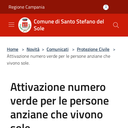
Salta al contenuto principale
Regione Campania
Comune di Santo Stefano del
Sole
Home
>
Novità
>
Comunicati
>
Protezione Civile
>
Attivazione numero verde per le persone anziane che
vivono sole.
Attivazione numero
verde per le persone
anziane che vivono
sole.