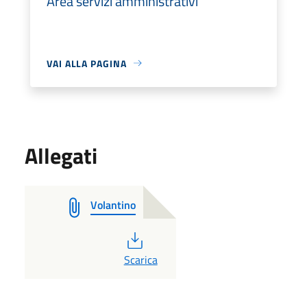
Area servizi amministrativi
VAI ALLA PAGINA
Allegati
Volantino
PDF
Scarica