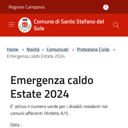
Salta al contenuto principale
Regione Campania
Comune di Santo Stefano del
Sole
Home
>
Novità
>
Comunicati
>
Protezione Civile
>
Emergenza caldo Estate 2024
Emergenza caldo
Estate 2024
E' attivo il numero verde per i disabili residenti nei
comuni afferenti l'Ambito A/5.
Data :