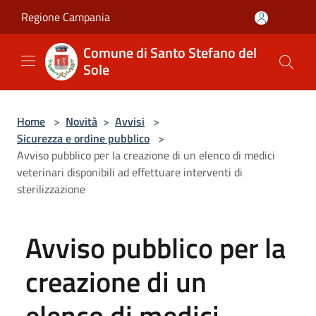
Salta al contenuto principale
Regione Campania
Comune di Santo Stefano del
Sole
Home
>
Novità
>
Avvisi
>
Sicurezza e ordine pubblico
>
Avviso pubblico per la creazione di un elenco di medici
veterinari disponibili ad effettuare interventi di
sterilizzazione
Avviso pubblico per la
creazione di un
elenco di medici