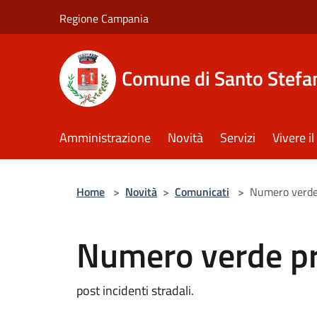
Salta al contenuto principale
Regione Campania
Comune di Santo Stefan
Amministrazione
Novità
Servizi
Vivere 
Home
>
Novità
>
Comunicati
>
Numero verde
Numero verde pr
post incidenti stradali.