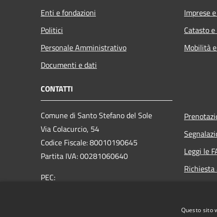
Enti e fondazioni
Imprese 
Politici
Catasto e
Personale Amministrativo
Mobilità e
Documenti e dati
CONTATTI
Comune di Santo Stefano del Sole
Prenotaz
Via Colacurcio, 54
Segnalazi
Codice Fiscale: 80010190645
Leggi le 
Partita IVA: 00281060640
Richiesta
PEC:
comunesantostefanodelsole@legalmail.it
Centralino Unico: +39 0825 673053
Questo sito 