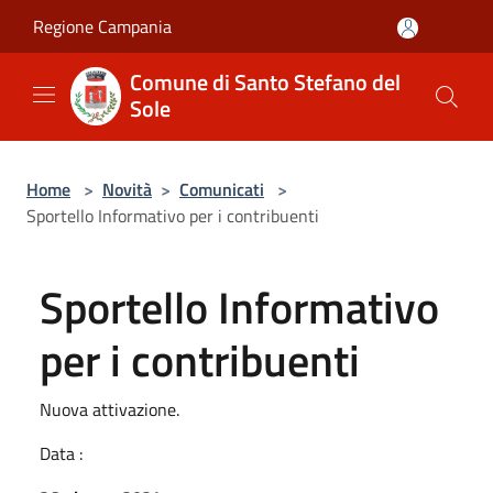
Salta al contenuto principale
Regione Campania
Comune di Santo Stefano del
Sole
Home
>
Novità
>
Comunicati
>
Sportello Informativo per i contribuenti
Sportello Informativo
per i contribuenti
Nuova attivazione.
Data :