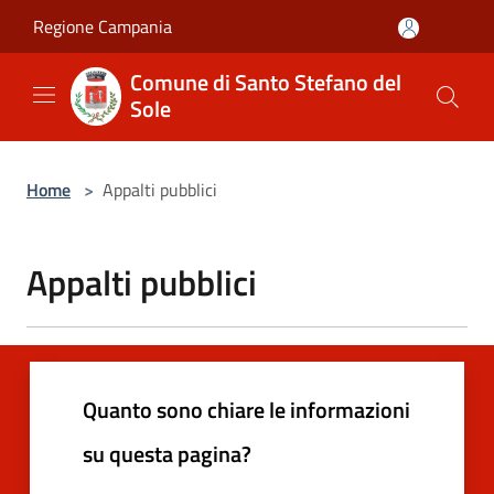
Salta al contenuto principale
Regione Campania
Comune di Santo Stefano del
Sole
Home
>
Appalti pubblici
Appalti pubblici
Quanto sono chiare le informazioni
su questa pagina?