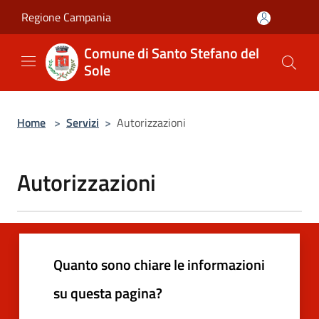
Salta al contenuto principale
Regione Campania
Comune di Santo Stefano del
Sole
Home
>
Servizi
>
Autorizzazioni
Autorizzazioni
Quanto sono chiare le informazioni
su questa pagina?