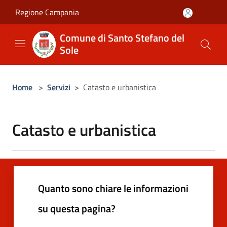
Salta al contenuto principale
Regione Campania
Comune di Santo Stefano del
Sole
Home
>
Servizi
>
Catasto e urbanistica
Catasto e urbanistica
Quanto sono chiare le informazioni
su questa pagina?