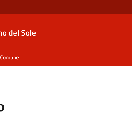
o del Sole
il Comune
o