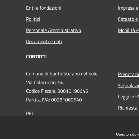
Enti e fondazioni
Imprese 
Politici
Catasto e
Personale Amministrativo
Mobilità e
Documenti e dati
CONTATTI
Comune di Santo Stefano del Sole
Prenotaz
Via Colacurcio, 54
Segnalazi
Codice Fiscale: 80010190645
Leggi le 
Partita IVA: 00281060640
Richiesta
PEC:
comunesantostefanodelsole@legalmail.it
Centralino Unico: +39 0825 673053
Questo sito 