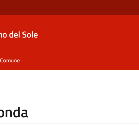
o del Sole
il Comune
onda