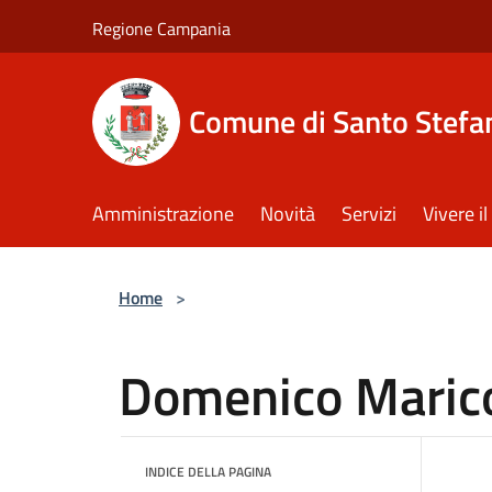
Salta al contenuto principale
Regione Campania
Comune di Santo Stefan
Amministrazione
Novità
Servizi
Vivere 
Home
>
Domenico Maric
INDICE DELLA PAGINA