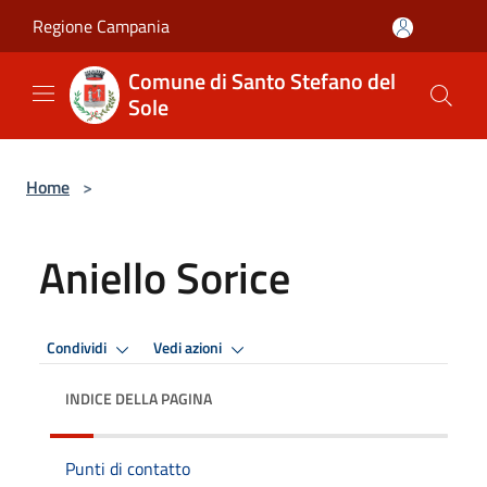
Salta al contenuto principale
Regione Campania
Comune di Santo Stefano del
Sole
Home
>
Aniello Sorice
Condividi
Vedi azioni
INDICE DELLA PAGINA
Punti di contatto