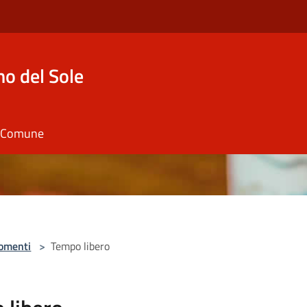
o del Sole
il Comune
omenti
>
Tempo libero