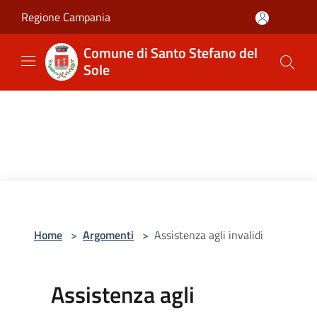
Salta al contenuto principale
Regione Campania
Comune di Santo Stefano del
Sole
Home
>
Argomenti
>
Assistenza agli invalidi
Assistenza agli