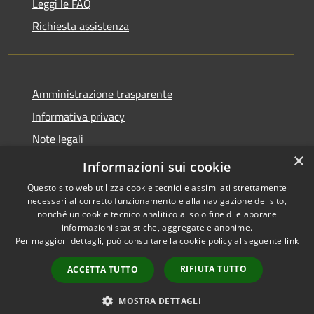
Leggi le FAQ
Richiesta assistenza
Amministrazione trasparente
Informativa privacy
Note legali
×
Dichiarazione di accessibilità
Informazioni sui cookie
Questo sito web utilizza cookie tecnici e assimilati strettamente
necessari al corretto funzionamento e alla navigazione del sito,
nonché un cookie tecnico analitico al solo fine di elaborare
informazioni statistiche, aggregate e anonime.
RSS
Copyright © 2026 • Comune di
Per maggiori dettagli, può consultare la cookie policy al seguente
link
Accessibilità
Santo Stefano del Sole •
Privacy
Municipium
Powered by
•
RIFIUTA TUTTO
ACCETTA TUTTO
Cookie
Accesso redazione
Mappa del sito
MOSTRA DETTAGLI