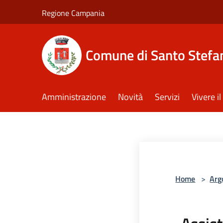
Salta al contenuto principale
Regione Campania
Comune di Santo Stefan
Amministrazione
Novità
Servizi
Vivere 
Home
>
Arg