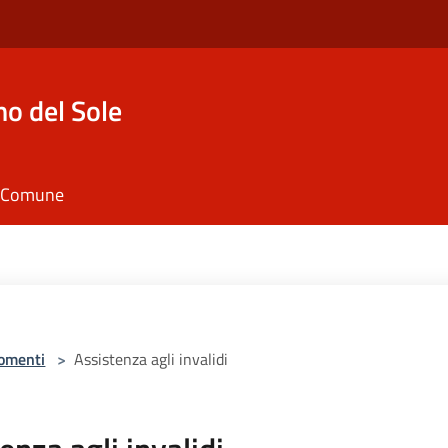
o del Sole
il Comune
omenti
>
Assistenza agli invalidi