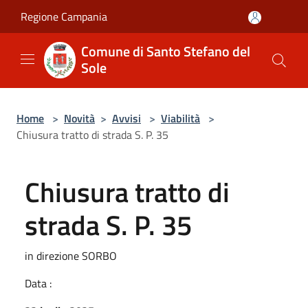
Salta al contenuto principale
Regione Campania
Comune di Santo Stefano del
Sole
Home
>
Novità
>
Avvisi
>
Viabilità
>
Chiusura tratto di strada S. P. 35
Chiusura tratto di
strada S. P. 35
in direzione SORBO
Data :