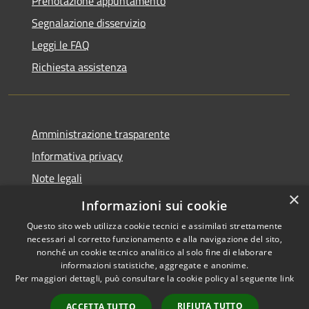
Prenotazione appuntamento
Segnalazione disservizio
Leggi le FAQ
Richiesta assistenza
Amministrazione trasparente
Informativa privacy
Note legali
×
Dichiarazione di accessibilità
Informazioni sui cookie
Questo sito web utilizza cookie tecnici e assimilati strettamente
necessari al corretto funzionamento e alla navigazione del sito,
nonché un cookie tecnico analitico al solo fine di elaborare
informazioni statistiche, aggregate e anonime.
RSS
Copyright © 2026 • Comune di
Per maggiori dettagli, può consultare la cookie policy al seguente
link
Accessibilità
Santo Stefano del Sole •
Privacy
Municipium
Powered by
•
RIFIUTA TUTTO
ACCETTA TUTTO