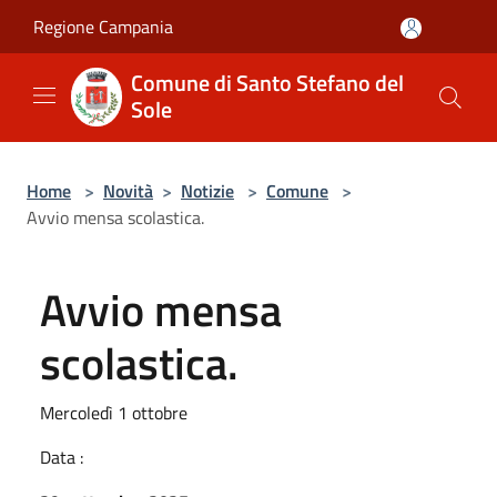
Salta al contenuto principale
Regione Campania
Comune di Santo Stefano del
Sole
Home
>
Novità
>
Notizie
>
Comune
>
Avvio mensa scolastica.
Avvio mensa
scolastica.
Mercoledì 1 ottobre
Data :