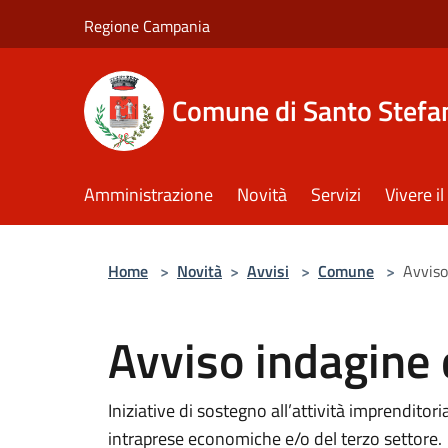
Salta al contenuto principale
Regione Campania
Comune di Santo Stefan
Amministrazione
Novità
Servizi
Vivere 
Home
>
Novità
>
Avvisi
>
Comune
>
Avviso
Avviso indagine 
Iniziative di sostegno all’attività imprenditor
intraprese economiche e/o del terzo settore.