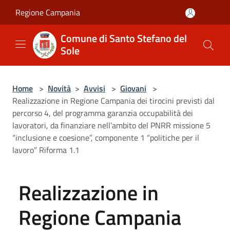
Salta al contenuto principale
Regione Campania
Comune di Santo Stefano del
Sole
Home
>
Novità
>
Avvisi
>
Giovani
>
Realizzazione in Regione Campania dei tirocini previsti dal
percorso 4, del programma garanzia occupabilità dei
lavoratori, da finanziare nell’ambito del PNRR missione 5
“inclusione e coesione”, componente 1 “politiche per il
lavoro” Riforma 1.1
Realizzazione in
Regione Campania