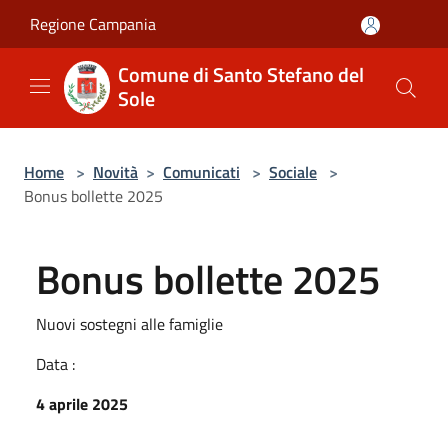
Salta al contenuto principale
Regione Campania
Comune di Santo Stefano del
Sole
Home
>
Novità
>
Comunicati
>
Sociale
>
Bonus bollette 2025
Bonus bollette 2025
Nuovi sostegni alle famiglie
Data :
4 aprile 2025