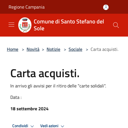
Salta al contenuto principale
Regione Campania
Comune di Santo Stefano del
Sole
Home
>
Novità
>
Notizie
>
Sociale
>
Carta acquisti.
Carta acquisti.
In arrivo gli avvisi per il ritiro delle "carte solidali".
Data :
18 settembre 2024
Condividi
Vedi azioni