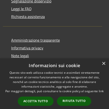
Segnalazione disservizio
Leggi le FAQ
Richiesta assistenza
Amministrazione trasparente
Informativa privacy
Note legali
×
Dichiarazione di accessibilità
Informazioni sui cookie
Questo sito web utilizza cookie tecnici e assimilati strettamente
necessari al corretto funzionamento e alla navigazione del sito,
nonché un cookie tecnico analitico al solo fine di elaborare
informazioni statistiche, aggregate e anonime.
RSS
Copyright © 2026 • Comune di
Per maggiori dettagli, può consultare la cookie policy al seguente
link
Accessibilità
Santo Stefano del Sole •
Privacy
Municipium
Powered by
•
RIFIUTA TUTTO
ACCETTA TUTTO
Cookie
Accesso redazione