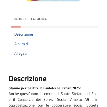
INDICE DELLA PAGINA
Descrizione
A cura di
Allegati
Descrizione
𝐒𝐭𝐚𝐧𝐧𝐨 𝐩𝐞𝐫 𝐩𝐚𝐫𝐭𝐢𝐫𝐞 𝐥𝐞 𝐋𝐮𝐝𝐨𝐭𝐞𝐜𝐡𝐞 𝐄𝐬𝐭𝐢𝐯𝐞 𝟐𝟎𝟐𝟓!
Anche quest'anno il comune di Santo Stefano del Sole
e il Consorzio dei Servizi Sociali Ambito A5 , in
coprogettazione con le cooperative sociali Società