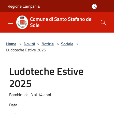
Salta al contenuto principale
Regione Campania
Comune di Santo Stefano del
Sole
Home
>
Novità
>
Notizie
>
Sociale
>
Ludoteche Estive 2025
Ludoteche Estive
2025
Bambini dai 3 ai 14 anni.
Data :