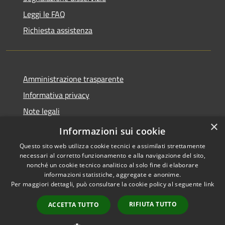
Leggi le FAQ
Richiesta assistenza
Amministrazione trasparente
Informativa privacy
Note legali
×
Dichiarazione di accessibilità
Informazioni sui cookie
Questo sito web utilizza cookie tecnici e assimilati strettamente
necessari al corretto funzionamento e alla navigazione del sito,
nonché un cookie tecnico analitico al solo fine di elaborare
informazioni statistiche, aggregate e anonime.
RSS
Copyright © 2026 • Comune di
Per maggiori dettagli, può consultare la cookie policy al seguente
link
Accessibilità
Santo Stefano del Sole •
Privacy
Municipium
Powered by
•
RIFIUTA TUTTO
ACCETTA TUTTO
Cookie
Accesso redazione