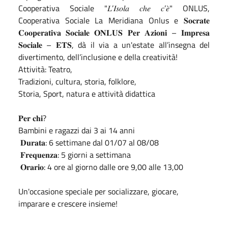
Cooperativa Sociale "𝐿’𝐼𝑠𝑜𝑙𝑎 𝑐ℎ𝑒 𝑐’𝑒̀" ONLUS,
Cooperativa Sociale La Meridiana Onlus e 𝐒𝐨𝐜𝐫𝐚𝐭𝐞
𝐂𝐨𝐨𝐩𝐞𝐫𝐚𝐭𝐢𝐯𝐚 𝐒𝐨𝐜𝐢𝐚𝐥𝐞 𝐎𝐍𝐋𝐔𝐒 𝐏𝐞𝐫 𝐀𝐳𝐢𝐨𝐧𝐢 – 𝐈𝐦𝐩𝐫𝐞𝐬𝐚
𝐒𝐨𝐜𝐢𝐚𝐥𝐞 – 𝐄𝐓𝐒, dà il via a un'estate all’insegna del
divertimento, dell’inclusione e della creatività!
Attività: Teatro,
Tradizioni, cultura, storia, folklore,
Storia, Sport, natura e attività didattica
𝐏𝐞𝐫 𝐜𝐡𝐢?
Bambini e ragazzi dai 3 ai 14 anni
𝐃𝐮𝐫𝐚𝐭𝐚: 6 settimane dal 01/07 al 08/08
𝐅𝐫𝐞𝐪𝐮𝐞𝐧𝐳𝐚: 5 giorni a settimana
𝐎𝐫𝐚𝐫𝐢𝐨: 4 ore al giorno dalle ore 9,00 alle 13,00
Un'occasione speciale per socializzare, giocare,
imparare e crescere insieme!