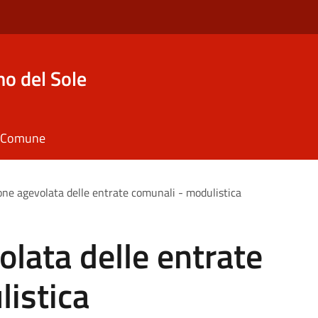
o del Sole
il Comune
one agevolata delle entrate comunali - modulistica
olata delle entrate
istica