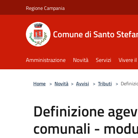
Salta al contenuto principale
Regione Campania
Comune di Santo Stefan
Amministrazione
Novità
Servizi
Vivere 
Home
>
Novità
>
Avvisi
>
Tributi
>
Definizi
Definizione agev
comunali - modul