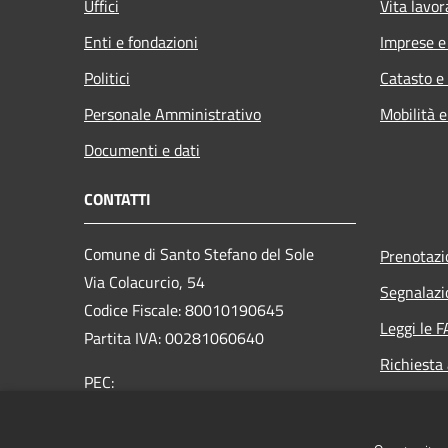
Uffici
Vita lavor
Enti e fondazioni
Imprese 
Politici
Catasto e
Personale Amministrativo
Mobilità e
Documenti e dati
CONTATTI
Comune di Santo Stefano del Sole
Prenotaz
Via Colacurcio, 54
Segnalazi
Codice Fiscale: 80010190645
Leggi le 
Partita IVA: 00281060640
Richiesta
PEC:
comunesantostefanodelsole@legalmail.it
Centralino Unico: +39 0825 673053