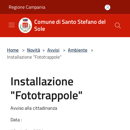
Salta al contenuto principale
Regione Campania
Comune di Santo Stefano del
Sole
Home
>
Novità
>
Avvisi
>
Ambiente
>
Installazione "Fototrappole"
Installazione
"Fototrappole"
Avviso alla cittadinanza
Data :