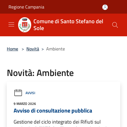
Salta al contenuto principale
Regione Campania
Comune di Santo Stefano del
Sole
Home
>
Novità
>
Ambiente
Novità: Ambiente
AVVISI
9 MARZO 2026
Avviso di consultazione pubblica
Gestione del ciclo integrato dei Rifiuti sul