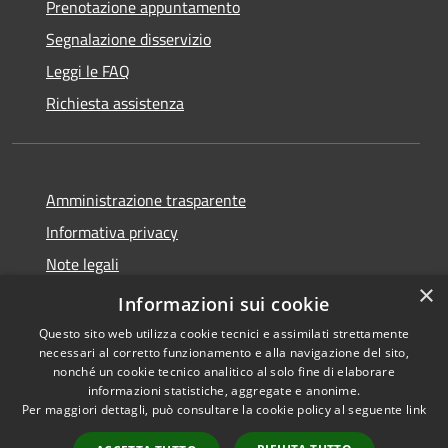
Prenotazione appuntamento
Segnalazione disservizio
Leggi le FAQ
Richiesta assistenza
Amministrazione trasparente
Informativa privacy
Note legali
×
Dichiarazione di accessibilità
Informazioni sui cookie
Questo sito web utilizza cookie tecnici e assimilati strettamente
necessari al corretto funzionamento e alla navigazione del sito,
nonché un cookie tecnico analitico al solo fine di elaborare
informazioni statistiche, aggregate e anonime.
RSS
Copyright © 2026 • Comune di
Per maggiori dettagli, può consultare la cookie policy al seguente
link
Accessibilità
Santo Stefano del Sole •
Privacy
Municipium
Powered by
•