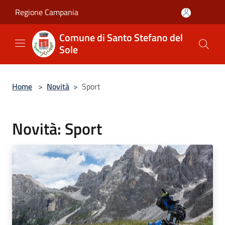
Salta al contenuto principale
Regione Campania
Comune di Santo Stefano del
Sole
Home
>
Novità
>
Sport
Novità: Sport