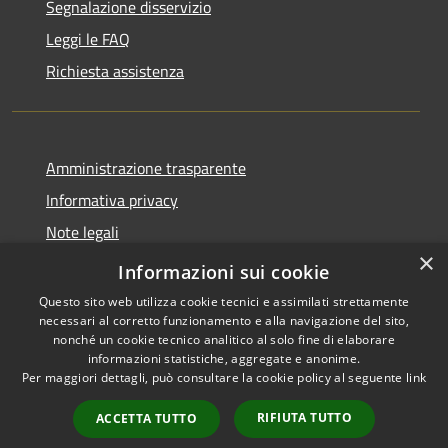
Segnalazione disservizio
Leggi le FAQ
Richiesta assistenza
Amministrazione trasparente
Informativa privacy
Note legali
×
Dichiarazione di accessibilità
Informazioni sui cookie
Questo sito web utilizza cookie tecnici e assimilati strettamente
necessari al corretto funzionamento e alla navigazione del sito,
nonché un cookie tecnico analitico al solo fine di elaborare
informazioni statistiche, aggregate e anonime.
RSS
Copyright © 2026 • Comune di
Per maggiori dettagli, può consultare la cookie policy al seguente
link
Accessibilità
Santo Stefano del Sole •
Privacy
Municipium
Powered by
•
RIFIUTA TUTTO
ACCETTA TUTTO
Cookie
Accesso redazione