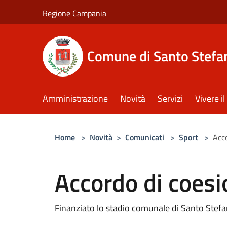
Salta al contenuto principale
Regione Campania
Comune di Santo Stefan
Amministrazione
Novità
Servizi
Vivere 
Home
>
Novità
>
Comunicati
>
Sport
>
Acco
Accordo di coes
Finanziato lo stadio comunale di Santo Stefa