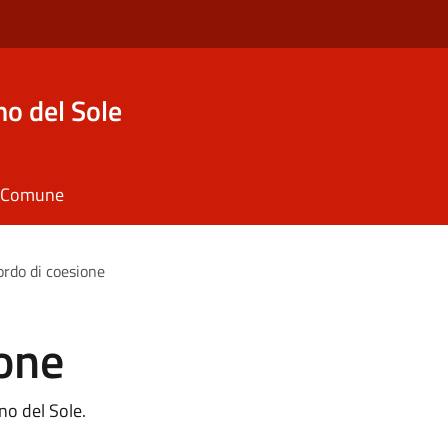
o del Sole
il Comune
rdo di coesione
ione
no del Sole.