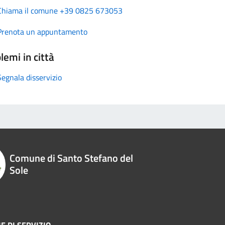
Chiama il comune +39 0825 673053
Prenota un appuntamento
lemi in città
Segnala disservizio
Comune di Santo Stefano del
Sole
E DI SERVIZIO