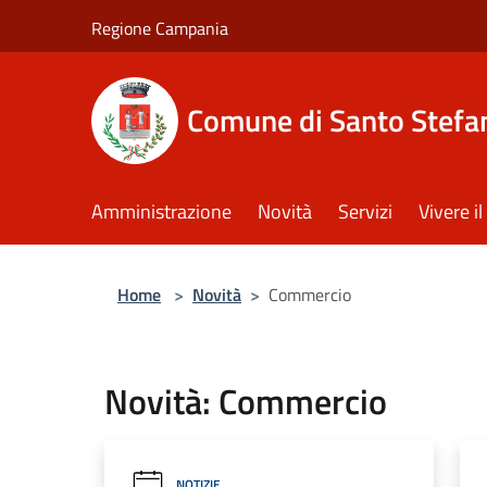
Salta al contenuto principale
Regione Campania
Comune di Santo Stefan
Amministrazione
Novità
Servizi
Vivere 
Home
>
Novità
>
Commercio
Novità: Commercio
NOTIZIE