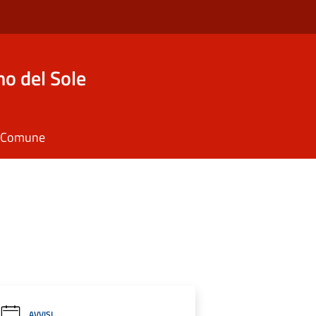
o del Sole
il Comune
AVVISI