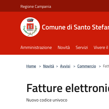
Salta al contenuto principale
Regione Campania
Comune di Santo Stefan
Amministrazione
Novità
Servizi
Vivere 
Home
>
Novità
>
Avvisi
>
Commercio
>
Fat
Fatture elettron
Nuovo codice univoco