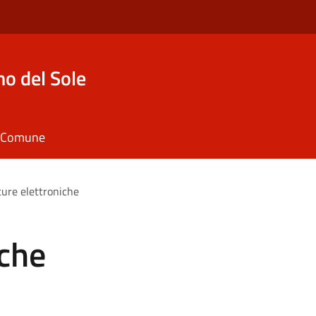
o del Sole
il Comune
ture elettroniche
iche