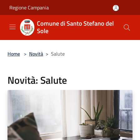
Salta al contenuto principale
Regione Campania
Comune di Santo Stefano del
Sole
Home
>
Novità
>
Salute
Novità: Salute