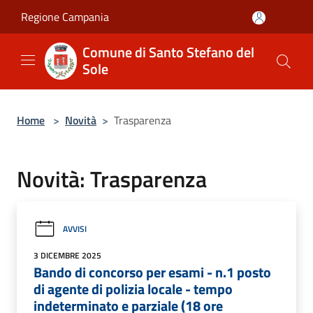
Salta al contenuto principale
Regione Campania
Comune di Santo Stefano del
Sole
Home
>
Novità
>
Trasparenza
Novità: Trasparenza
AVVISI
3 DICEMBRE 2025
Bando di concorso per esami - n.1 posto
di agente di polizia locale - tempo
indeterminato e parziale (18 ore