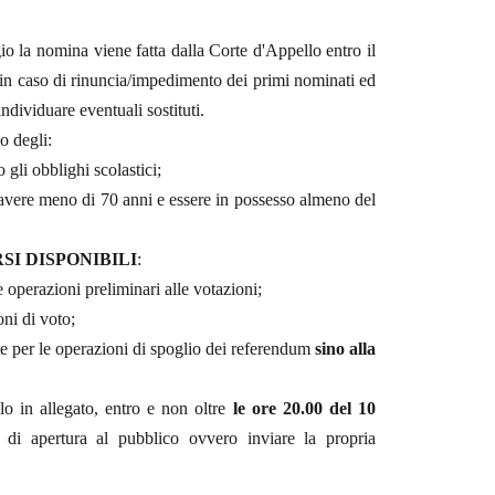
gio la nomina viene fatta dalla Corte d'Appello entro il
 in caso di rinuncia/impedimento dei primi nominati ed
ndividuare eventuali sostituti.
io degli:
li obblighi scolastici;
re meno di 70 anni e essere in possesso almeno del
I DISPONIBILI
:
operazioni preliminari alle votazioni;
ni di voto;
e per le operazioni di spoglio dei referendum
sino alla
llo in allegato, entro e non oltre
le ore 20.00 del 10
ri di apertura al pubblico ovvero inviare la propria