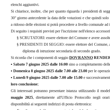
elenchi aggiuntivi.
Si chiarisce, inoltre, che per quanto riguarda i presidenti di seg
30° giorno antecedente la data delle votazioni e che quindi solo
a ridosso delle elezioni si potrà procedere a livello comunale ad i
Di seguito i requisiti previsti per l'iscrizione nell'elenco accessor
§
SCRUTATORI: essere elettore del Comune e avere assolto g
§
PRESIDENTI DI SEGGIO: essere elettore del Comune, ave
diploma di istruzione secondaria di secondo grado.
Si ricorda che i componenti di seggio
DOVRANNO
RENDERS
▪
Sabato 7 giugno 2025 dalle 16:00
sino a completamento delle 
▪
Domenica 8 giugno 2025 dalle 7.00 alle 23.00
per le operazio
▪
Lunedì
9 giugno 2025 dalle 7.00 alle 15.00
e successivament
loro conclusione
;
Gli interessati potranno presentare istanza utilizzando il mode
maggio 2025
, direttamente all'Ufficio Protocollo negli ora
disponibilità ai seguenti indirizzi di posta elettronica: