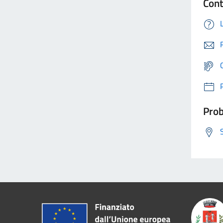
Cont
Prob