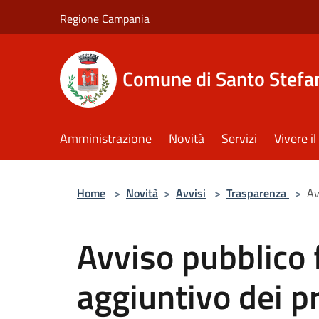
Salta al contenuto principale
Regione Campania
Comune di Santo Stefan
Amministrazione
Novità
Servizi
Vivere 
Home
>
Novità
>
Avvisi
>
Trasparenza
>
Av
Avviso pubblico
aggiuntivo dei pr