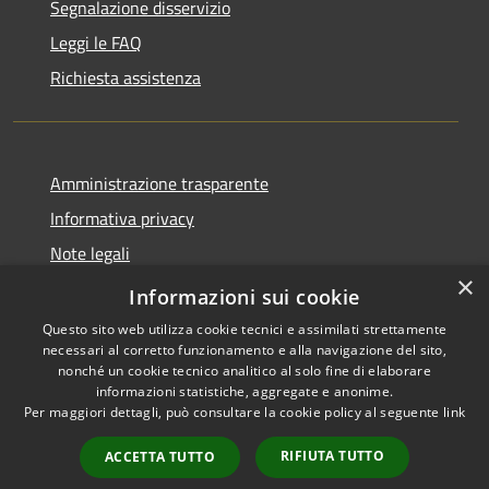
Segnalazione disservizio
Leggi le FAQ
Richiesta assistenza
Amministrazione trasparente
Informativa privacy
Note legali
×
Dichiarazione di accessibilità
Informazioni sui cookie
Questo sito web utilizza cookie tecnici e assimilati strettamente
necessari al corretto funzionamento e alla navigazione del sito,
nonché un cookie tecnico analitico al solo fine di elaborare
informazioni statistiche, aggregate e anonime.
RSS
Copyright © 2026 • Comune di
Per maggiori dettagli, può consultare la cookie policy al seguente
link
Accessibilità
Santo Stefano del Sole •
Privacy
Municipium
Powered by
•
RIFIUTA TUTTO
ACCETTA TUTTO
Cookie
Accesso redazione