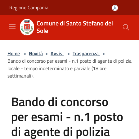
Salta al contenuto principale
Regione Campania
Comune di Santo Stefano del
Sole
Home
>
Novità
>
Avvisi
>
Trasparenza
>
Bando di concorso per esami - n.1 posto di agente di polizia
locale - tempo indeterminato e parziale (18 ore
settimanali).
Bando di concorso
per esami - n.1 posto
di agente di polizia