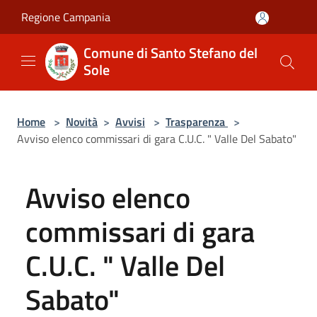
Salta al contenuto principale
Regione Campania
Comune di Santo Stefano del
Sole
Home
>
Novità
>
Avvisi
>
Trasparenza
>
Avviso elenco commissari di gara C.U.C. " Valle Del Sabato"
Avviso elenco
commissari di gara
C.U.C. " Valle Del
Sabato"