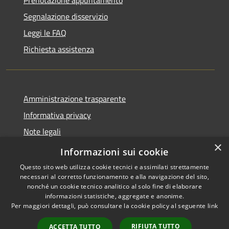
Segnalazione disservizio
Leggi le FAQ
Richiesta assistenza
Amministrazione trasparente
Informativa privacy
Note legali
×
Dichiarazione di accessibilità
Informazioni sui cookie
Questo sito web utilizza cookie tecnici e assimilati strettamente
necessari al corretto funzionamento e alla navigazione del sito,
nonché un cookie tecnico analitico al solo fine di elaborare
informazioni statistiche, aggregate e anonime.
RSS
Copyright © 2026 • Comune di
Per maggiori dettagli, può consultare la cookie policy al seguente
link
Accessibilità
Santo Stefano del Sole •
Privacy
Municipium
Powered by
•
RIFIUTA TUTTO
ACCETTA TUTTO