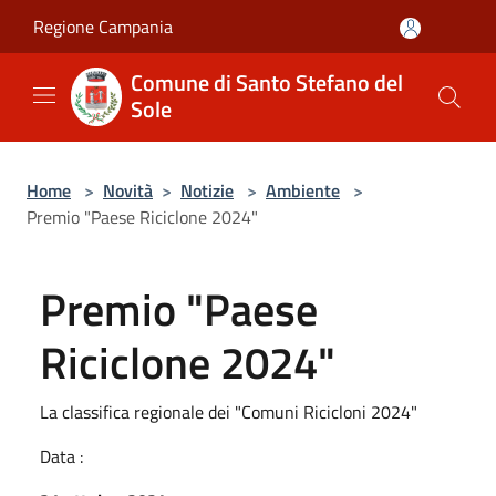
Salta al contenuto principale
Regione Campania
Comune di Santo Stefano del
Sole
Home
>
Novità
>
Notizie
>
Ambiente
>
Premio "Paese Riciclone 2024"
Premio "Paese
Riciclone 2024"
La classifica regionale dei "Comuni Ricicloni 2024"
Data :