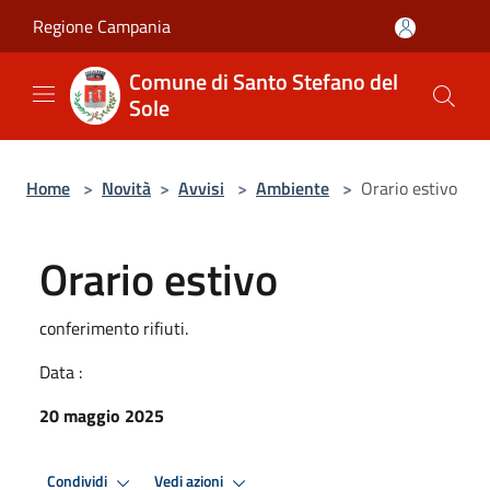
Salta al contenuto principale
Regione Campania
Comune di Santo Stefano del
Sole
Home
>
Novità
>
Avvisi
>
Ambiente
>
Orario estivo
Orario estivo
conferimento rifiuti.
Data :
20 maggio 2025
Condividi
Vedi azioni