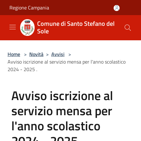
Salta al contenuto principale
Regione Campania
Comune di Santo Stefano del
Sole
Home
>
Novità
>
Avvisi
>
Avviso iscrizione al servizio mensa per l'anno scolastico
2024 - 2025 .
Avviso iscrizione al
servizio mensa per
l'anno scolastico
2024 - 2025 .