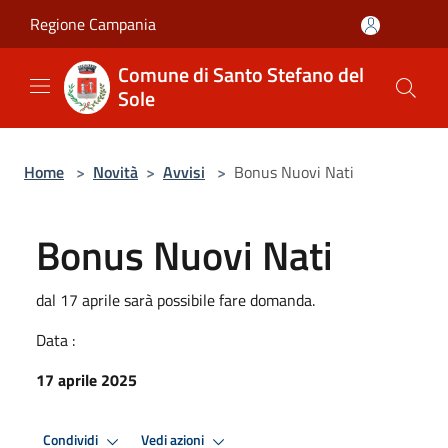
Salta al contenuto principale
Regione Campania
Comune di Santo Stefano del
Sole
Home
>
Novità
>
Avvisi
>
Bonus Nuovi Nati
Bonus Nuovi Nati
dal 17 aprile sarà possibile fare domanda.
Data :
17 aprile 2025
Condividi
Vedi azioni