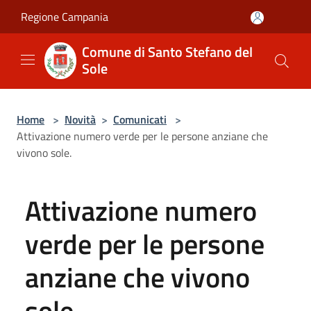
Salta al contenuto principale
Regione Campania
Comune di Santo Stefano del
Sole
Home
>
Novità
>
Comunicati
>
Attivazione numero verde per le persone anziane che
vivono sole.
Attivazione numero
verde per le persone
anziane che vivono
sole.