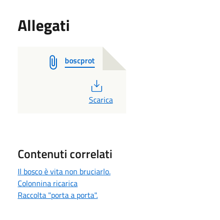
Allegati
boscprot
PDF
Scarica
Contenuti correlati
Il bosco è vita non bruciarlo.
Colonnina ricarica
Raccolta "porta a porta".