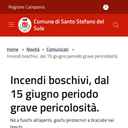
Salta al contenuto principale
Regione Campania
Comune di Santo Stefano del
Sole
Home
>
Novità
>
Comunicati
>
Incendi boschivi, dal 15 giugno periodo grave pericolosità.
Incendi boschivi, dal
15 giugno periodo
grave pericolosità.
No a fuochi all'aperto, giochi pirotecnici e braciate nei
boschi.