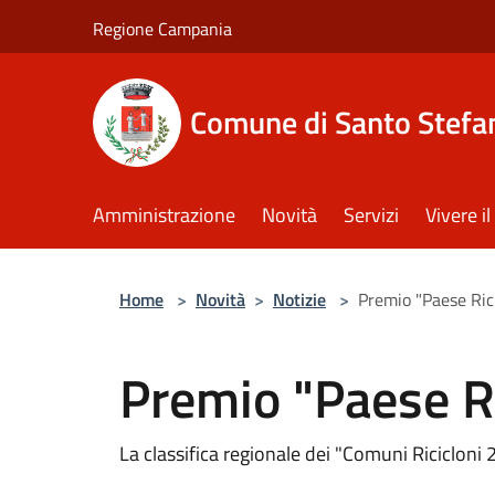
Salta al contenuto principale
Regione Campania
Comune di Santo Stefan
Amministrazione
Novità
Servizi
Vivere 
Home
>
Novità
>
Notizie
>
Premio "Paese Ric
Premio "Paese R
La classifica regionale dei "Comuni Ricicloni